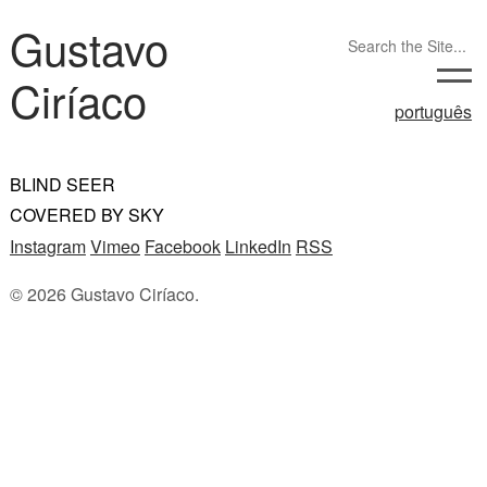
Gustavo
Ciríaco
português
BLIND SEER
COVERED BY SKY
Instagram
Vimeo
Facebook
LinkedIn
RSS
© 2026 Gustavo Ciríaco.