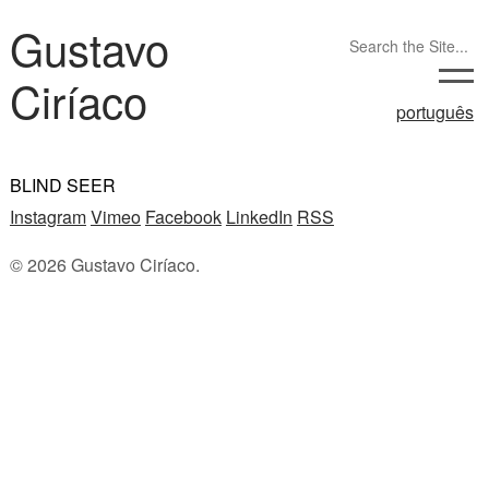
Gustavo
Ciríaco
português
BLIND SEER
Instagram
Vimeo
Facebook
LinkedIn
RSS
© 2026 Gustavo Ciríaco.