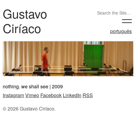
Gustavo
Ciríaco
português
nothing. we shall see | 2009
Instagram
Vimeo
Facebook
LinkedIn
RSS
© 2026 Gustavo Ciríaco.