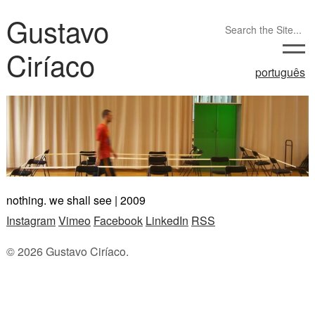
Gustavo
Ciríaco
português
nothing. we shall see | 2009
Instagram
Vimeo
Facebook
LinkedIn
RSS
© 2026 Gustavo Ciríaco.