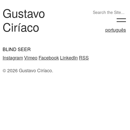
Gustavo
Ciríaco
português
BLIND SEER
Instagram
Vimeo
Facebook
LinkedIn
RSS
© 2026 Gustavo Ciríaco.