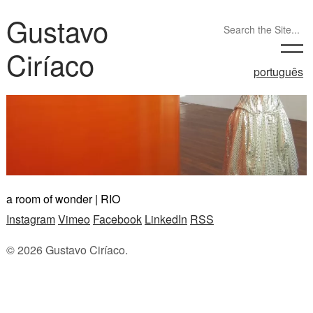
Gustavo
Ciríaco
português
a room of wonder | RIO
Instagram
Vimeo
Facebook
LinkedIn
RSS
© 2026 Gustavo Ciríaco.