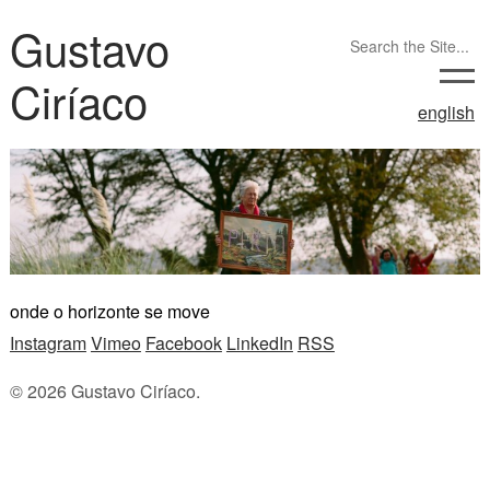
Gustavo
Ciríaco
english
onde o horizonte se move
Instagram
Vimeo
Facebook
LinkedIn
RSS
© 2026 Gustavo Ciríaco.