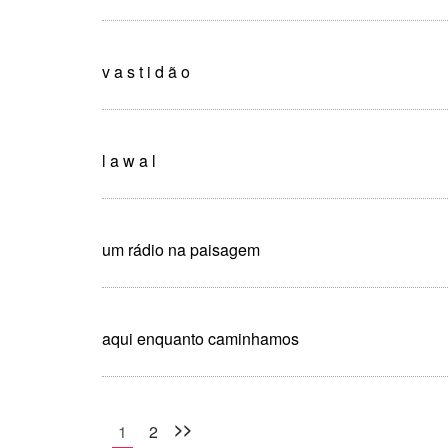
v a s t i d ã o
l a w a l
um rádio na paisagem
aqui enquanto caminhamos
>>
1
2