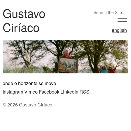
Gustavo
Ciríaco
english
onde o horizonte se move
Instagram
Vimeo
Facebook
LinkedIn
RSS
© 2026 Gustavo Ciríaco.