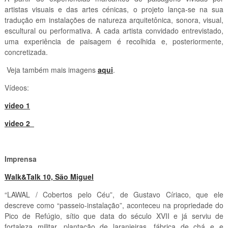
artistas visuais e das artes cénicas, o projeto lança-se na sua
tradução em instalações de natureza arquitetônica, sonora, visual,
escultural ou performativa. A cada artista convidado entrevistado,
uma experiência de paisagem é recolhida e, posteriormente,
concretizada.
Veja também mais imagens
aqui
.
Vídeos:
video 1
video 2
Imprensa
Walk&Talk 10, São Miguel
“LAWAL / Cobertos pelo Céu”, de Gustavo Círiaco, que ele
descreve como “passeio-instalação”, aconteceu na propriedade do
Pico de Refúgio, sítio que data do século XVII e já serviu de
fortaleza militar, plantação de laranjeiras, fábrica de chá e e