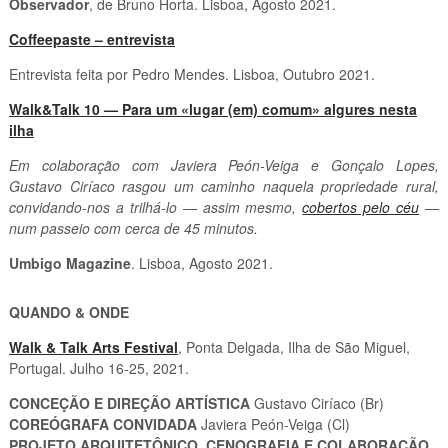
Observador
, de Bruno Horta. Lisboa, Agosto 2021.
Coffeepaste – entrevista
Entrevista feita por Pedro Mendes. Lisboa, Outubro 2021.
Walk&Talk 10 — Para um «lugar (em) comum» algures nesta
ilha
Em colaboração com Javiera Peón-Veiga e Gonçalo Lopes,
Gustavo Ciríaco rasgou um caminho naquela propriedade rural,
convidando-nos a trilhá-lo — assim mesmo,
cobertos pelo céu
—
num passeio com cerca de 45 minutos.
Umbigo Magazine
. Lisboa, Agosto 2021.
QUANDO & ONDE
Walk & Talk Arts Festival
, Ponta Delgada, Ilha de São Miguel,
Portugal. Julho 16-25, 2021.
CONCEÇÃO E DIREÇÃO ARTÍSTICA
Gustavo Ciríaco (Br)
COREÓGRAFA CONVIDADA
Javiera Peón-Veiga (Cl)
PROJETO ARQUITETÔNICO, CENOGRAFIA E COLABORAÇÃO