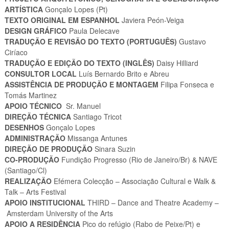
ARTÍSTICA
Gonçalo Lopes (Pt)
TEXTO ORIGINAL EM ESPANHOL
Javiera Peón-Veiga
DESIGN GRÁFICO
Paula Delecave
TRADUÇÃO E REVISÃO DO TEXTO (PORTUGUÊS)
Gustavo
Ciríaco
TRADUÇÃO E EDIÇÃO DO TEXTO (INGLÊS)
Daisy Hilliard
CONSULTOR LOCAL
Luís Bernardo Brito e Abreu
ASSISTÊNCIA DE PRODUÇÃO E MONTAGEM
Filipa Fonseca e
Tomás Martinez
APOIO TÉCNICO
Sr. Manuel
DIREÇÃO TÉCNICA
Santiago Tricot
DESENHOS
Gonçalo Lopes
ADMINISTRAÇÃO
Missanga Antunes
DIREÇÃO DE PRODUÇÃO
Sinara Suzin
CO-PRODUÇÃO
Fundição Progresso (Rio de Janeiro/Br) & NAVE
(Santiago/Cl)
REALIZAÇÃO
Efémera Colecção – Associação Cultural e Walk &
Talk – Arts Festival
APOIO INSTITUCIONAL
THIRD – Dance and Theatre Academy –
Amsterdam University of the Arts
APOIO A RESIDÊNCIA
Pico do refúgio (Rabo de Peixe/Pt) e