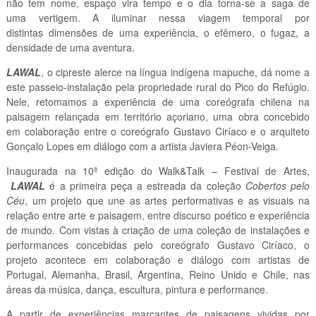
não tem nome, espaço vira tempo e o dia torna-se a saga de
uma vertigem. A iluminar nessa viagem temporal por
distintas dimensões de uma experiência, o efêmero, o fugaz, a
densidade de uma aventura.
LAWAL
, o cipreste alerce na língua indígena mapuche, dá nome a
este passeio-instalação pela propriedade rural do Pico do Refúgio.
Nele, retomamos a experiência de uma coreógrafa chilena na
paisagem relançada em território açoriano, uma obra concebido
em colaboração entre o coreógrafo Gustavo Ciríaco e o arquiteto
Gonçalo Lopes em diálogo com a artista Javiera Péon-Veiga.
Inaugurada na 10ª edição do Walk&Talk – Festival de Artes,
LAWAL
é a primeira peça a estreada da coleção
Cobertos pelo
Céu
, um projeto que une as artes performativas e as visuais na
relação entre arte e paisagem, entre discurso poético e experiência
de mundo. Com vistas à criação de uma coleção de instalações e
performances concebidas pelo coreógrafo Gustavo Ciríaco, o
projeto acontece em colaboração e diálogo com artistas de
Portugal, Alemanha, Brasil, Argentina, Reino Unido e Chile, nas
áreas da música, dança, escultura, pintura e performance.
A partir de experiências marcantes de paisagens vividas por