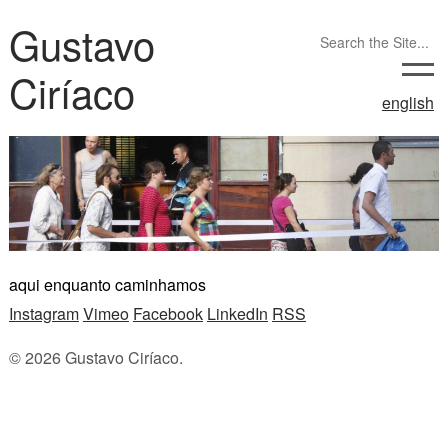
Gustavo
Ciríaco
english
aqui enquanto caminhamos
Instagram
Vimeo
Facebook
LinkedIn
RSS
© 2026 Gustavo Ciríaco.