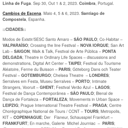
Linha de Fuga
. Sep 30, Out 1 & 2, 2023.
Coimbra
, Portugal.
Cambios de Escena
. Maio 4, 5 & 6, 2023.
Santiago de
Compostela
, Espanha.
::CIDADES::
Modos de Existir/SESC Santo Amaro –
SÃO PAULO
; Co-Habitar –
VALPARAÍSO
; Crossing the line Festival –
NOVA IORQUE
; San Art
Lab –
SAIGON
; Walk & Talk, Festival de Arte Pública –
PONTA
DELGADA
; Theatre in Ordinary Life Spaces – discussions and
demonstrations, Digital Art Center –
TAIPEI
; Festival du Tourisme
Aléatoire, Ferme du Buisson –
PARIS
; Göteborg Dans och Teater
Festival –
GOTEMBURGO
; Chelsea Theatre –
LONDRES
;
Serralves em Festa, Museu Serralves –
PORTO
; Intimate
Strangers, Vooruit –
GHENT
; Festival Verão Azul –
LAGOS
;
Festival de Dança Contemporânea –
SÃO PAULO
; Bienal de
Dança de Fortaleza –
FORTALEZA
; Movements in Urban Space –
LEIPZIG
; Prague International Theatre Festival –
PRAGA
; Centre
Chorégraphique National de Tours / CCNT –
TOURS
; Metropolis,
KIT –
COPENHAGUE
; Der Flaneur, Schausspiel Frankfurt –
FRANKFURT
; En marche, Galerie Michel Journiac –
PARIS
;