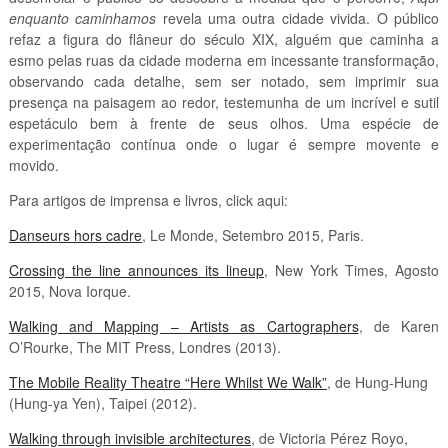
enquanto caminhamos
revela uma outra cidade vivida. O público
refaz a figura do flâneur do século XIX, alguém que caminha a
esmo pelas ruas da cidade moderna em incessante transformação,
observando cada detalhe, sem ser notado, sem imprimir sua
presença na paisagem ao redor, testemunha de um incrível e sutil
espetáculo bem à frente de seus olhos. Uma espécie de
experimentação contínua onde o lugar é sempre movente e
movido.
Para artigos de imprensa e livros, click aqui:
Danseurs hors cadre
, Le Monde, Setembro 2015, Paris.
Crossing the line announces its lineup
, New York Times, Agosto
2015, Nova Iorque.
Walking and Mapping – Artists as Cartographers
, de Karen
O’Rourke, The MIT Press, Londres (2013).
The Mobile Reality Theatre “Here Whilst We Walk”
, de Hung-Hung
(Hung-ya Yen), Taipei (2012).
Walking through invisible architectures
, de Victoria Pérez Royo,