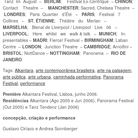
Tanz im August –
BERLIM
; Festival Ex-Centrique –
CHINON
;
Contact Theatre –
MANCHESTER
; Sacred, Chelsea Theatre –
LONDRES
; Paris Quartier d’Été –
PARIS
; Festival 7
Collines –
ST. ÉTIENNE
; Théâtre du Merlan –
MARSELHA
; Bienal de Liverpool / Liverpool Live 06 –
LIVERPOOL
; Here whilst we walk & talk –
MUNICH
; In-
presentables –
MADRI
; Fierce! Festival –
BIRMINGHAM
; Laban
Centre –
LONDON
; Junction Theatre –
CAMBRIDGE
; Arnolfini –
BRISTOL
; NottDance –
NOTTINGHAM
; Panorama –
RIO DE
JANEIRO
.
Tags:
Alkantara
,
arte contemporânea brasileira
,
arte na paisagem
,
arte pública
,
arte urbana
,
caminhada performativa
,
Panorama
Festival
,
performance
Première
Alkantara Festival, Lisboa, junho 2006.
Residências
Alkantara (Ago 2005 e Jun 2006), Panorama Festival
(Out 2005) e Tanz Tendenz (Jan 2006)
concepção, criação e performance
Gustavo Ciríaco e Andrea Sonnberger