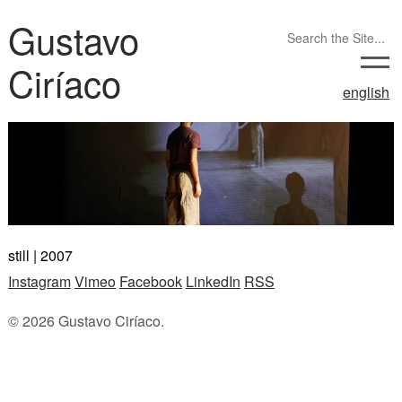
Gustavo
Ciríaco
english
still | 2007
Instagram
Vimeo
Facebook
LinkedIn
RSS
© 2026 Gustavo Ciríaco.