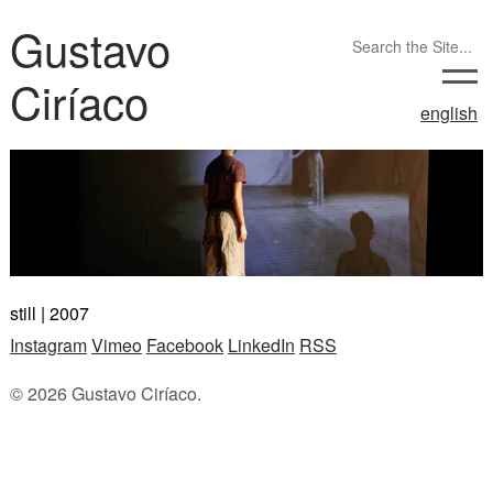
Gustavo
Ciríaco
english
still | 2007
Instagram
Vimeo
Facebook
LinkedIn
RSS
© 2026 Gustavo Ciríaco.