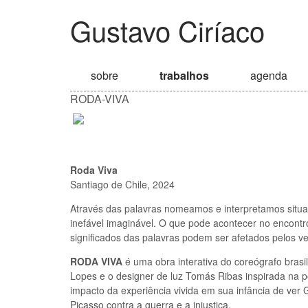
Gustavo Ciríaco
sobre
trabalhos
agenda
RODA-VIVA
Roda Viva
Santiago de Chile, 2024
Através das palavras nomeamos e interpretamos situaç
inefável imaginável. O que pode acontecer no encont
signiﬁcados das palavras podem ser afetados pelos ve
RODA VIVA
é uma obra interativa do coreógrafo bras
Lopes e o designer de luz Tomás Ribas inspirada na p
impacto da experiência vivida em sua infância de ver 
Picasso contra a guerra e a injustiça.