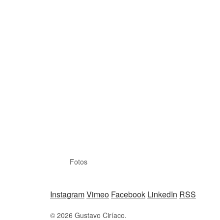
Fotos
Instagram
Vimeo
Facebook
LinkedIn
RSS
© 2026 Gustavo Ciríaco.