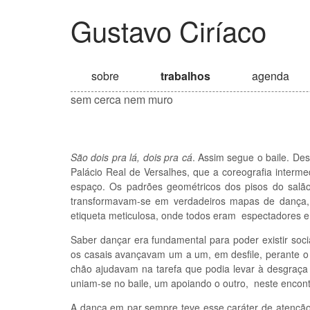
Gustavo Ciríaco
sobre
trabalhos
agenda
sem cerca nem muro
São dois pra lá, dois pra cá
. Assim segue o baile. De
Palácio Real de Versalhes, que a coreografia interme
espaço. Os padrões geométricos dos pisos do salão
transformavam-se em verdadeiros mapas de dança, 
etiqueta meticulosa, onde todos eram espectadores e 
Saber dançar era fundamental para poder existir soci
os casais avançavam um a um, em desfile, perante o 
chão ajudavam na tarefa que podia levar à desgraç
uniam-se no baile, um apoiando o outro, neste encontr
A dança em par sempre teve esse caráter de atenção 