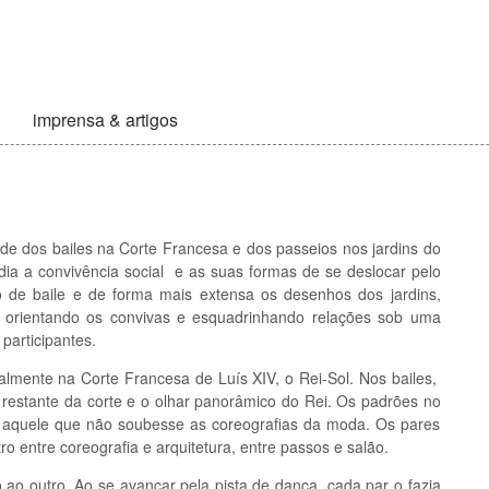
imprensa & artigos
sde dos bailes na Corte Francesa e d
os passeios nos jardins do
dia a convivência social e as suas formas de se deslocar pelo
 de baile e de forma mais extensa os desenhos dos jardins,
orientando os convivas e esquadrinhando relações sob uma
participantes.
almente na Corte Francesa de Luís XIV, o Rei-Sol. Nos bailes,
restante da corte e o olhar panorâmico do Rei. Os padrões no
a aquele que não soubesse as coreografias da moda. Os pares
o entre coreografia e arquitetura, entre passos e salão.
ao outro. Ao se avançar pela pista de dança, cada par o fazia