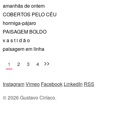
amanhãs de ontem
COBERTOS PELO CÉU
hormiga-pájaro
PAISAGEM BOLDO
v a s t i d ã o
paisagem em linha
>>
1
2
3
4
Instagram
Vimeo
Facebook
LinkedIn
RSS
© 2026 Gustavo Ciríaco.